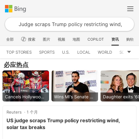
全部
搜索
图片
视频
地图
COPILOT
资讯
购物
TOP STORIES
SPORTS
U.S.
LOCAL
WORLD
SCIENCE
必应热点
Cancels Hollywood Bowl show
Wins MI's Senate primary
Reuters
1 个月
US judge scraps Trump policy restricting wind,
solar tax breaks