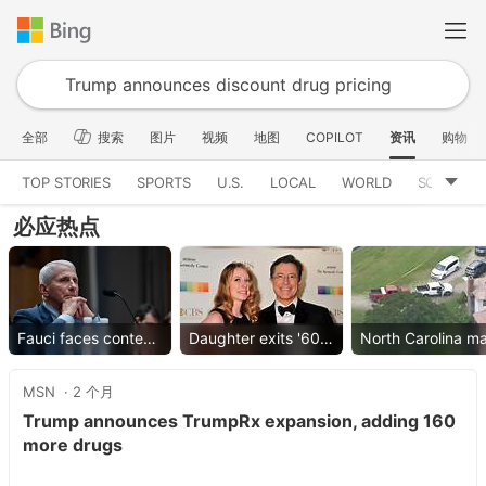
全部
搜索
图片
视频
地图
COPILOT
资讯
购物
TOP STORIES
SPORTS
U.S.
LOCAL
WORLD
SCIENCE
必应热点
Fauci faces contempt vote
Daughter exits '60 Minutes'
MSN
2 个月
Trump announces TrumpRx expansion, adding 160
more drugs